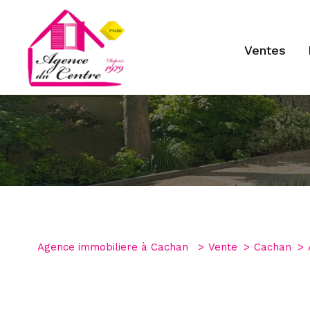
ventes
Type de bien
1
Agence immobiliere à Cachan
Vente
Cachan
Appartement
94230