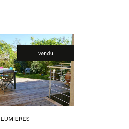
vendu
voir le bien
 LUMIERES