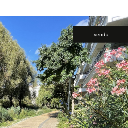
voir les
2
annonces
vendu