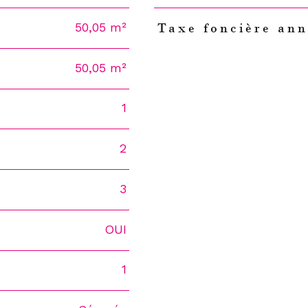
50,05 m²
Taxe foncière ann
50,05 m²
1
2
3
OUI
1