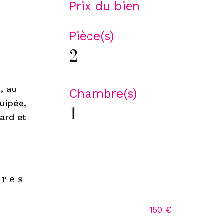
Prix du bien
Pièce(s)
2
, au
Chambre(s)
uipée,
1
card et
ères
150 €
s