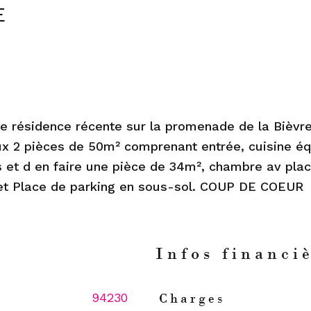
E
ne résidence récente sur la promenade de la Bièvre
 2 pièces de 50m² comprenant entrée, cuisine éq
ons et d en faire une pièce de 34m², chambre av pla
 et Place de parking en sous-sol. COUP DE COEUR
n
Infos financi
94230
Charges
Caractéristiques
Valeur