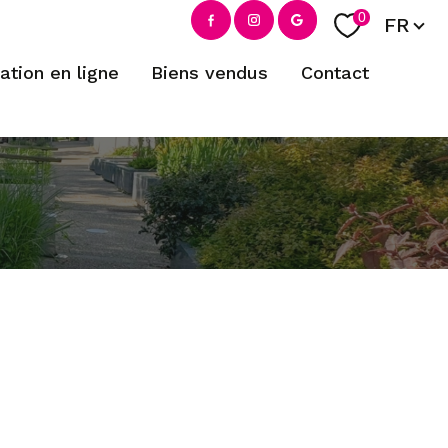
Langue
0
FR
mation en ligne
biens vendus
contact
filtrer
réinitialiser les filtres