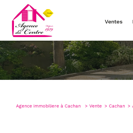
ventes
Type de bien
1
Agence immobiliere à Cachan
Vente
Cachan
Appartement
94230