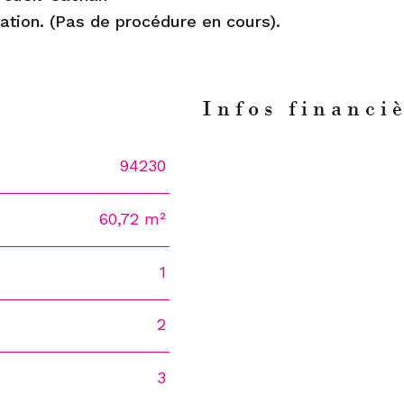
tation. (Pas de procédure en cours).
n
Infos financi
94230
Caractéristiques
Valeur
60,72 m²
1
2
3