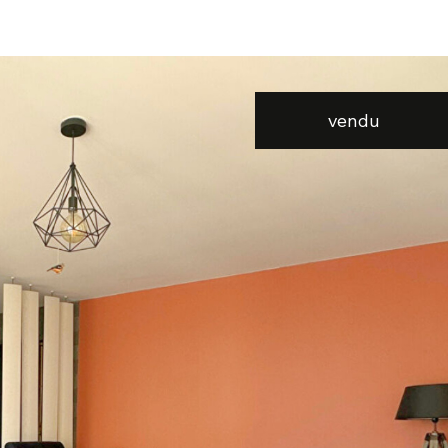
voir les
2
annonces
vendu