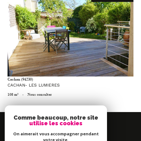
voir le bien
Cachan (94230)
CACHAN- LES LUMIERES
108 m²
-
Nous consulter
Comme beaucoup, notre site
Se
utilise les cookies
connecter
On aimerait vous accompagner pendant
espace propriétaire
votre visite.