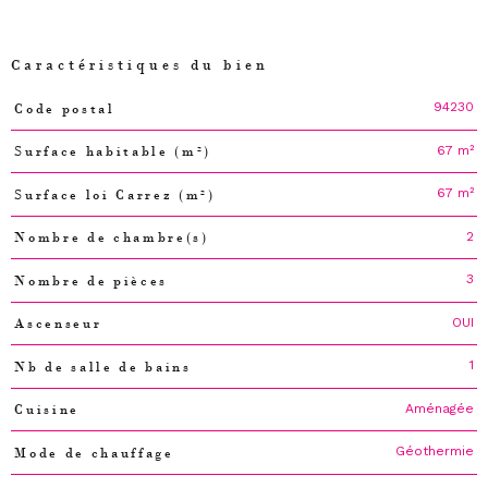
Caractéristiques du bien
94230
Code postal
Caractéristiques
Valeurs
67 m²
Surface habitable (m²)
67 m²
Surface loi Carrez (m²)
2
Nombre de chambre(s)
3
Nombre de pièces
OUI
Ascenseur
1
Nb de salle de bains
Aménagée
Cuisine
Géothermie
Mode de chauffage