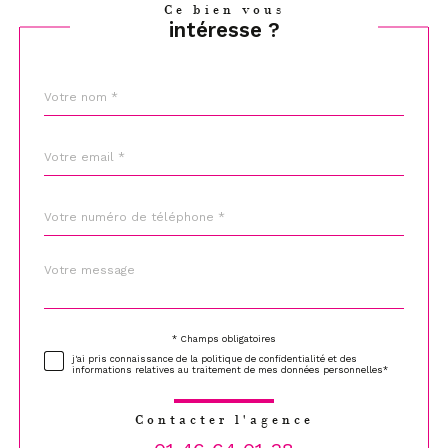
Ce bien vous
intéresse ?
Nom
Fieldset
*
par
défaut
email
*
Téléphone
*
Message
Fieldset
*
par
défaut
* Champs obligatoires
Validation
j'ai pris connaissance de la politique de confidentialité et des
informations relatives au traitement de mes données personnelles*
Contacter l'agence