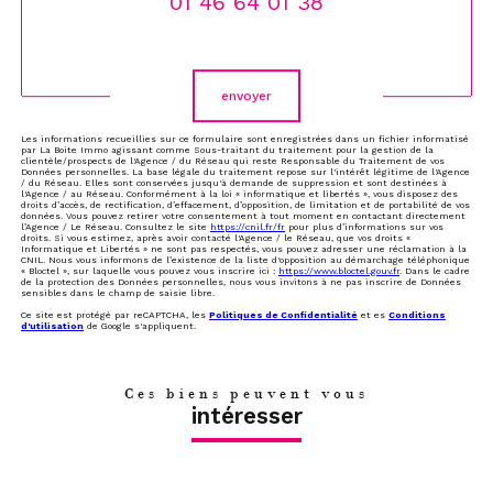
01 46 64 01 38
Validation
envoyer
Les informations recueillies sur ce formulaire sont enregistrées dans un fichier informatisé
par La Boite Immo agissant comme Sous-traitant du traitement pour la gestion de la
clientèle/prospects de l'Agence / du Réseau qui reste Responsable du Traitement de vos
Données personnelles. La base légale du traitement repose sur l'intérêt légitime de l'Agence
/ du Réseau. Elles sont conservées jusqu'à demande de suppression et sont destinées à
l'Agence / au Réseau. Conformément à la loi « informatique et libertés », vous disposez des
droits d’accès, de rectification, d’effacement, d’opposition, de limitation et de portabilité de vos
données. Vous pouvez retirer votre consentement à tout moment en contactant directement
l’Agence / Le Réseau. Consultez le site
https://cnil.fr/fr
pour plus d’informations sur vos
droits. Si vous estimez, après avoir contacté l'Agence / le Réseau, que vos droits «
Informatique et Libertés » ne sont pas respectés, vous pouvez adresser une réclamation à la
CNIL. Nous vous informons de l’existence de la liste d'opposition au démarchage téléphonique
« Bloctel », sur laquelle vous pouvez vous inscrire ici :
https://www.bloctel.gouv.fr
. Dans le cadre
de la protection des Données personnelles, nous vous invitons à ne pas inscrire de Données
sensibles dans le champ de saisie libre.
Ce site est protégé par reCAPTCHA, les
Politiques de Confidentialité
et es
Conditions
d'utilisation
de Google s'appliquent.
Ces biens peuvent vous
intéresser