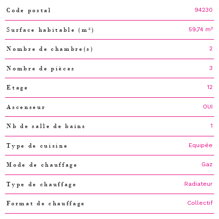
94230
Code postal
Caractéristiques
Valeurs
59,74 m²
Surface habitable (m²)
2
Nombre de chambre(s)
3
Nombre de pièces
12
Etage
OUI
Ascenseur
1
Nb de salle de bains
Equipée
Type de cuisine
Gaz
Mode de chauffage
Radiateur
Type de chauffage
Collectif
Format de chauffage