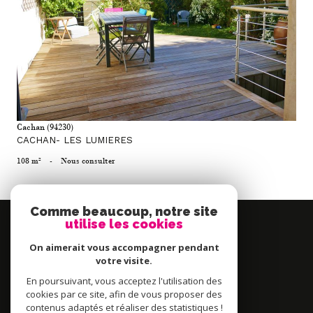
voir le bien
Cachan (94230)
CACHAN- LES LUMIERES
108 m²
-
Nous consulter
Comme beaucoup, notre site
Se
utilise les cookies
connecter
On aimerait vous accompagner pendant
espace propriétaire
votre visite.
En poursuivant, vous acceptez l'utilisation des
Nous
cookies par ce site, afin de vous proposer des
contenus adaptés et réaliser des statistiques !