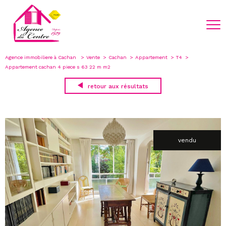
Agence immobiliere à Cachan
Vente
Cachan
Appartement
T4
Appartement cachan 4 piece s 63 22 m m2
retour aux résultats
vendu