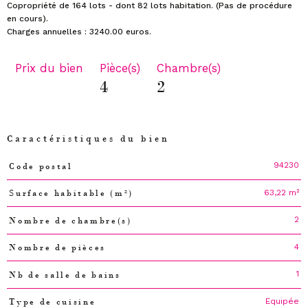
Copropriété de 164 lots - dont 82 lots habitation. (Pas de procédure
en cours).
Prix du bien
Pièce(s)
Chambre(s)
4
2
Caractéristiques du bien
94230
Code postal
Caractéristiques
Valeurs
63,22 m²
Surface habitable (m²)
2
Nombre de chambre(s)
4
Nombre de pièces
1
Nb de salle de bains
Equipée
Type de cuisine