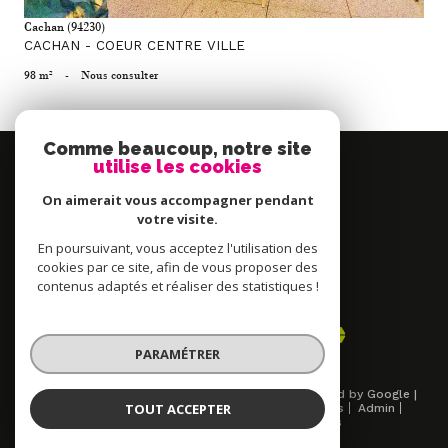
Cachan (94230)
CACHAN - COEUR CENTRE VILLE
98 m²
-
Nous consulter
Comme beaucoup, notre site
Se
utilise les cookies
connecter
On aimerait vous accompagner pendant
espace propriétaire
votre visite.
En poursuivant, vous acceptez l'utilisation des
Nous
cookies par ce site, afin de vous proposer des
contenus adaptés et réaliser des statistiques !
adhérons
PARAMÉTRER
© 2026 | Tous droits réservés | Traduction powered by Google |
TOUT ACCEPTER
Nos honoraires
Plan du site
Mentions légales
Admin
Partenaires
Politique RGPD
Cookies