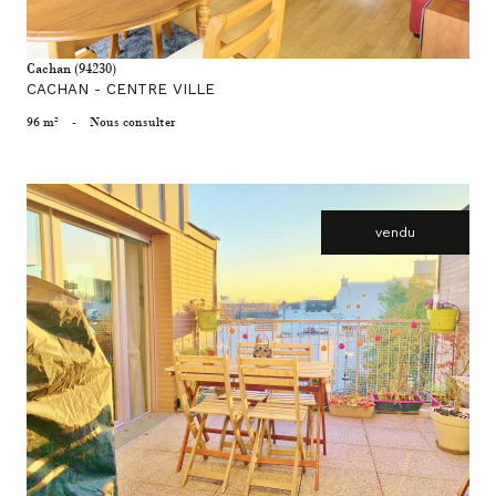
Cachan (94230)
CACHAN - CENTRE VILLE
96 m²
-
Nous consulter
vendu
voir le bien