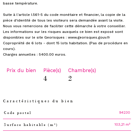
basse température.
Suite à l'article I.561-5 du code monétaire et financier, la copie de la
pièce d'identité de tous les visiteurs sera demandée avant la visite.
Nous vous remercions de faciliter cette démarche à votre conseiller.
Les informations sur les risques auxquels ce bien est exposé sont
disponibles sur le site Georisques : www.georisques.gouv.fr
Copropriété de 6 lots - dont 15 lots habitation. (Pas de procédure en
cours).
Prix du bien
Pièce(s)
Chambre(s)
4
2
Caractéristiques du bien
94230
Code postal
Caractéristiques
Valeurs
103,21 m²
Surface habitable (m²)