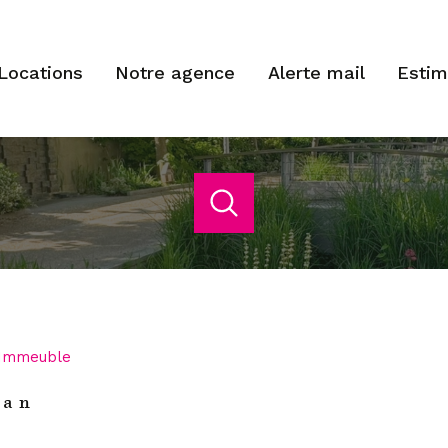
locations
notre agence
alerte mail
esti
acheter
estimer
de l'ancien
Budget
1
Localisation
de l'immo pro
Immeuble
Cachan
han