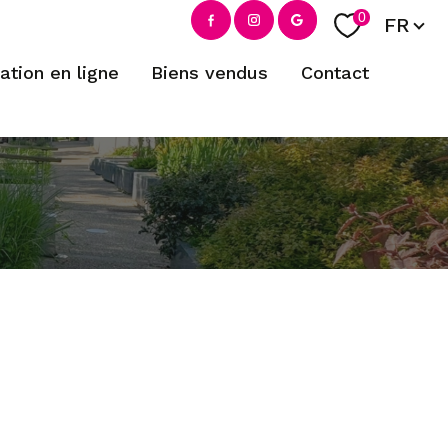
Langue
0
FR
mation en ligne
biens vendus
contact
filtrer
réinitialiser les filtres