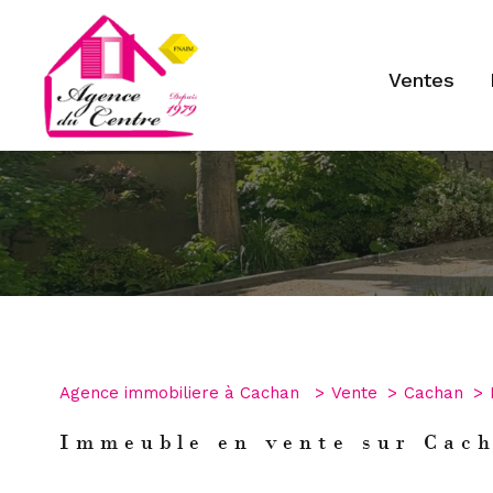
ventes
Type de bien
1
Agence immobiliere à Cachan
Vente
Cachan
Immeuble
94230 - 
Immeuble en vente sur Cac