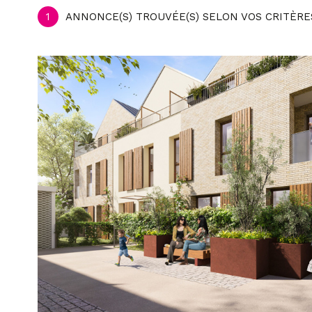
1
ANNONCE(S) TROUVÉE(S) SELON VOS CRITÈRE
voir le
bien