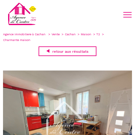
Agence immobiliere à Cachan
Vente
Cachan
Maison
T2
Charmante maison
retour aux résultats