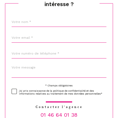
intéresse ?
Nom
Fieldset
*
par
défaut
email
*
Téléphone
*
Message
Fieldset
*
par
défaut
* Champs obligatoires
Validation
j'ai pris connaissance de la politique de confidentialité et des
informations relatives au traitement de mes données personnelles*
Contacter l'agence
01 46 64 01 38