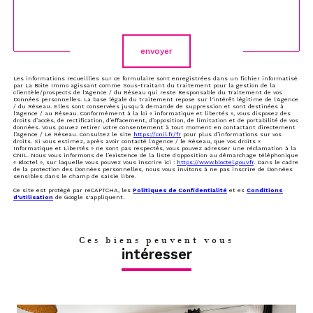
Validation
envoyer
Les informations recueillies sur ce formulaire sont enregistrées dans un fichier informatisé
par La Boite Immo agissant comme Sous-traitant du traitement pour la gestion de la
clientèle/prospects de l'Agence / du Réseau qui reste Responsable du Traitement de vos
Données personnelles. La base légale du traitement repose sur l'intérêt légitime de l'Agence
/ du Réseau. Elles sont conservées jusqu'à demande de suppression et sont destinées à
l'Agence / au Réseau. Conformément à la loi « informatique et libertés », vous disposez des
droits d’accès, de rectification, d’effacement, d’opposition, de limitation et de portabilité de vos
données. Vous pouvez retirer votre consentement à tout moment en contactant directement
l’Agence / Le Réseau. Consultez le site
https://cnil.fr/fr
pour plus d’informations sur vos
droits. Si vous estimez, après avoir contacté l'Agence / le Réseau, que vos droits «
Informatique et Libertés » ne sont pas respectés, vous pouvez adresser une réclamation à la
CNIL. Nous vous informons de l’existence de la liste d'opposition au démarchage téléphonique
« Bloctel », sur laquelle vous pouvez vous inscrire ici :
https://www.bloctel.gouv.fr
. Dans le cadre
de la protection des Données personnelles, nous vous invitons à ne pas inscrire de Données
sensibles dans le champ de saisie libre.
Ce site est protégé par reCAPTCHA, les
Politiques de Confidentialité
et es
Conditions
d'utilisation
de Google s'appliquent.
Ces biens peuvent vous
intéresser