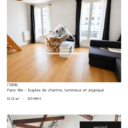
voir le bien
(75018)
Paris 18e - Duplex de charme, lumineux et atypique
31,21 m²
-
323 000 €
exclusif