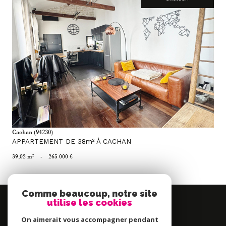
voir le bien
Cachan (94230)
APPARTEMENT DE 38m² À CACHAN
39,02 m²
-
265 000 €
Comme beaucoup, notre site
Se
utilise les cookies
connecter
On aimerait vous accompagner pendant