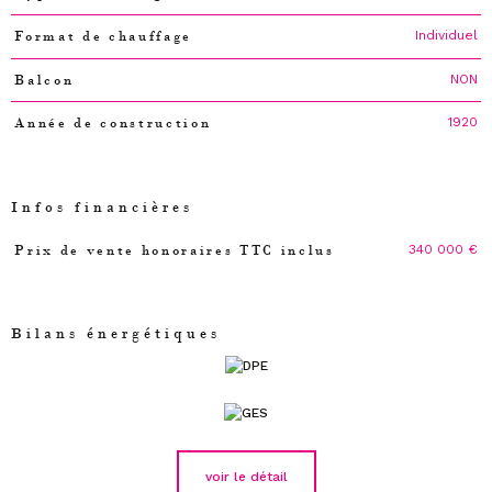
Individuel
Format de chauffage
NON
Balcon
1920
Année de construction
Infos financières
340 000 €
Prix de vente honoraires TTC inclus
Caractéristiques
Valeurs
Bilans énergétiques
voir le détail