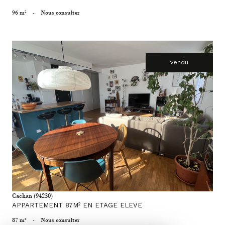
96 m²
-
Nous consulter
vendu
voir le bien
Cachan (94230)
APPARTEMENT 87M² EN ETAGE ELEVE
87 m²
-
Nous consulter