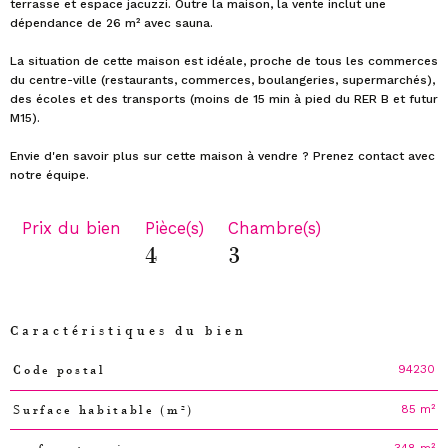
terrasse et espace jacuzzi. Outre la maison, la vente inclut une
dépendance de 26 m² avec sauna.
La situation de cette maison est idéale, proche de tous les commerces
du centre-ville (restaurants, commerces, boulangeries, supermarchés),
des écoles et des transports (moins de 15 min à pied du RER B et futur
M15).
Envie d'en savoir plus sur cette maison à vendre ? Prenez contact avec
Prix du bien
Pièce(s)
Chambre(s)
4
3
Caractéristiques du bien
94230
Code postal
Caractéristiques
Valeurs
85 m²
Surface habitable (m²)