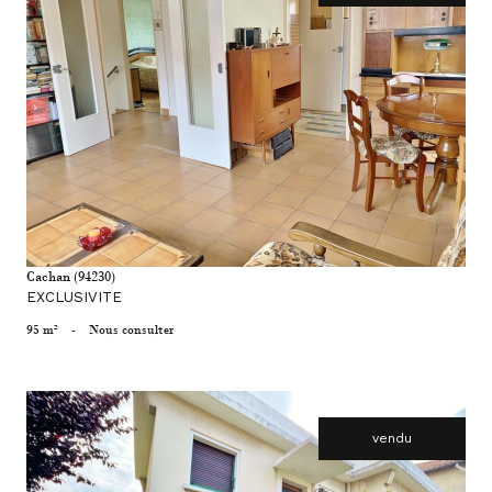
voir le bien
Cachan (94230)
EXCLUSIVITE
95 m²
-
Nous consulter
vendu