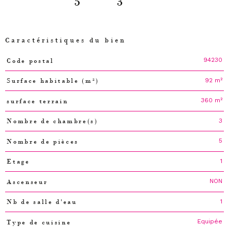
5
3
Caractéristiques du bien
94230
Code postal
Caractéristiques
Valeurs
92 m²
Surface habitable (m²)
360 m²
surface terrain
3
Nombre de chambre(s)
5
Nombre de pièces
1
Etage
NON
Ascenseur
1
Nb de salle d'eau
Equipée
Type de cuisine