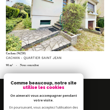
voir le bien
Cachan (94230)
CACHAN - QUARTIER SAINT JEAN
98 m²
-
Nous consulter
Comme beaucoup, notre site
Se
utilise les cookies
connecter
On aimerait vous accompagner pendant
espace propriétaire
votre visite.
En poursuivant, vous acceptez l'utilisation des