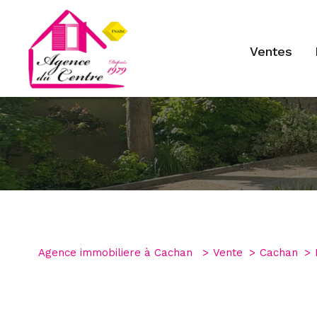
ventes
Type de bien
1
Agence immobiliere à Cachan
Vente
Cachan
Maison
94230 - Cac