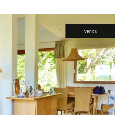
voir les
2
annonces
vendu