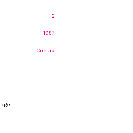
2
1987
Coteau
tage