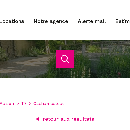
locations
notre agence
alerte mail
esti
acheter
estimer
de l'ancien
Budget
1
Localisation
de l'immo pro
Maison
T7
Cachan coteau
han
7 Pièces
retour aux résultats