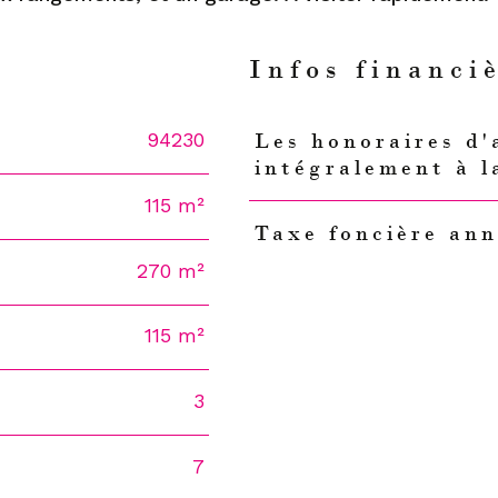
n
Infos financi
94230
Les honoraires d'
Caractéristiques
Valeur
intégralement à l
115 m²
Taxe foncière ann
270 m²
115 m²
3
7