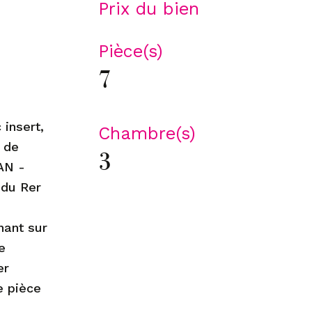
Prix du bien
Pièce(s)
7
insert,
Chambre(s)
e de
3
HAN -
 du Rer
nant sur
e
er
e pièce