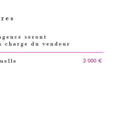
ères
agence seront
s
a charge du vendeur
2 000 €
uelle