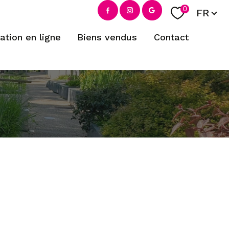
Langue
0
FR
mation en ligne
biens vendus
contact
filtrer
réinitialiser les filtres