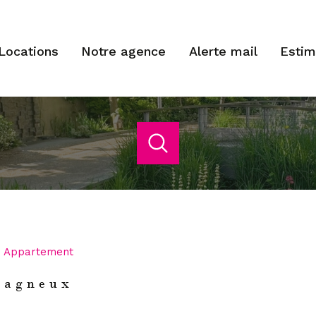
locations
notre agence
alerte mail
esti
acheter
estimer
de l'ancien
Budget
1
Localisation
de l'immo pro
Appartement
 - Bagneux
Bagneux