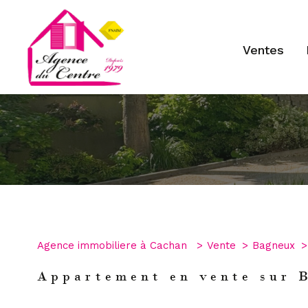
ventes
Type de bien
1
Agence immobiliere à Cachan
Vente
Bagneux
Appartement
02290
Appartement en vente sur 