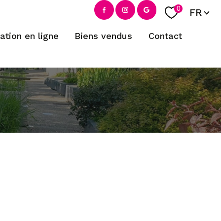
Langue
0
FR
mation en ligne
biens vendus
contact
filtrer
réinitialiser les filtres