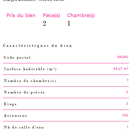
Prix du bien
Pièce(s)
Chambre(s)
2
1
Caractéristiques du bien
94240
Code postal
Caractéristiques
Valeurs
44,27 m²
Surface habitable (m²)
1
Nombre de chambre(s)
2
Nombre de pièces
2
Etage
OUI
Ascenseur
1
Nb de salle d'eau