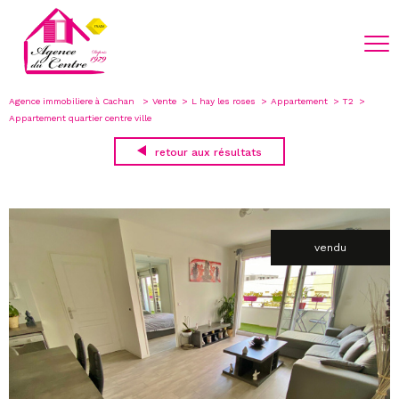
Agence immobiliere à Cachan
Vente
L hay les roses
Appartement
T2
Appartement quartier centre ville
retour aux résultats
vendu