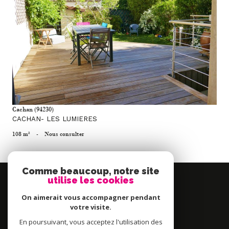
voir le bien
Cachan (94230)
CACHAN- LES LUMIERES
108 m²
-
Nous consulter
Comme beaucoup, notre site
Se
utilise les cookies
connecter
On aimerait vous accompagner pendant
espace propriétaire
votre visite.
En poursuivant, vous acceptez l'utilisation des