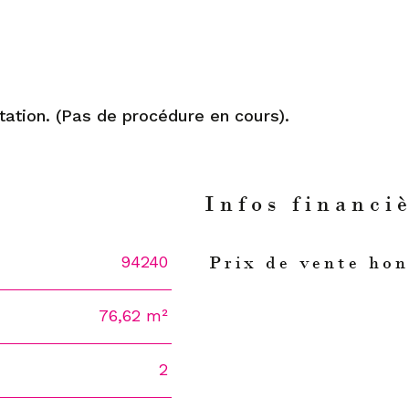
tation. (Pas de procédure en cours).
n
Infos financi
94240
Prix de vente hon
Caractéristiques
Valeur
76,62 m²
2