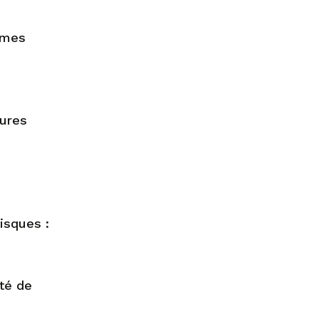
rmes
eures
isques :
ité de