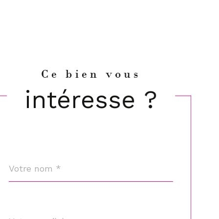
Ce bien vous
intéresse ?
Nom
Fieldset
*
par
défaut
email