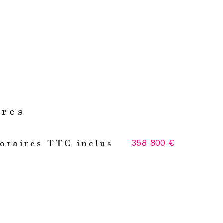
ères
358 800 €
oraires TTC inclus
s