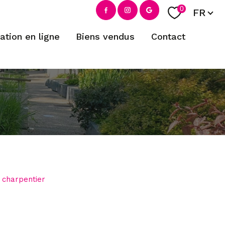
Langue
0
FR
mation en ligne
biens vendus
contact
filtrer
 charpentier
réinitialiser les filtres