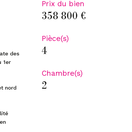
Prix du bien
358 800 €
Pièce(s)
4
iate des
u 1er
Chambre(s)
2
et nord
lité
 en