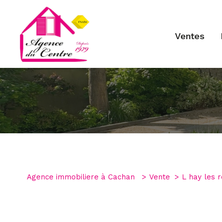
ventes
Type de bien
1
Agence immobiliere à Cachan
Vente
L hay les 
Appartement
94240