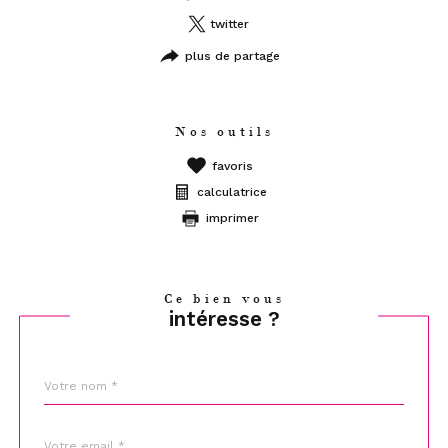
twitter
plus de partage
Nos outils
favoris
calculatrice
imprimer
Ce bien vous
intéresse ?
Nom
Fieldset
*
par
défaut
email
*