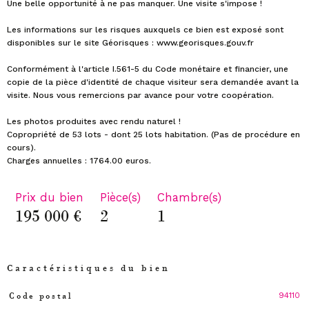
Une belle opportunité à ne pas manquer. Une visite s'impose !
Les informations sur les risques auxquels ce bien est exposé sont
disponibles sur le site Géorisques : www.georisques.gouv.fr
Conformément à l'article I.561-5 du Code monétaire et financier, une
copie de la pièce d'identité de chaque visiteur sera demandée avant la
visite. Nous vous remercions par avance pour votre coopération.
Les photos produites avec rendu naturel !
Copropriété de 53 lots - dont 25 lots habitation. (Pas de procédure en
cours).
Prix du bien
Pièce(s)
Chambre(s)
195 000 €
2
1
Caractéristiques du bien
94110
Code postal
Caractéristiques
Valeurs