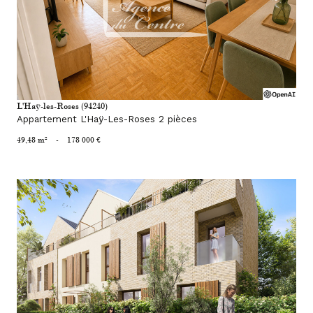
voir le bien
L'Haÿ-les-Roses (94240)
Appartement L'Haÿ-Les-Roses 2 pièces
49,48 m²
-
178 000 €
voir le bien