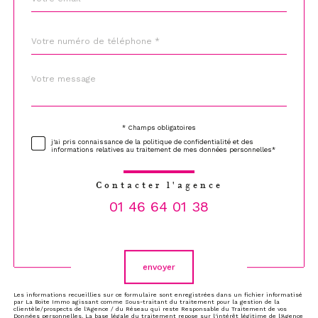
Téléphone
*
Message
Fieldset
*
par
défaut
* Champs obligatoires
Validation
j'ai pris connaissance de la politique de confidentialité et des
informations relatives au traitement de mes données personnelles*
Contacter l'agence
01 46 64 01 38
Validation
envoyer
Les informations recueillies sur ce formulaire sont enregistrées dans un fichier informatisé
par La Boite Immo agissant comme Sous-traitant du traitement pour la gestion de la
clientèle/prospects de l'Agence / du Réseau qui reste Responsable du Traitement de vos
Données personnelles. La base légale du traitement repose sur l'intérêt légitime de l'Agence