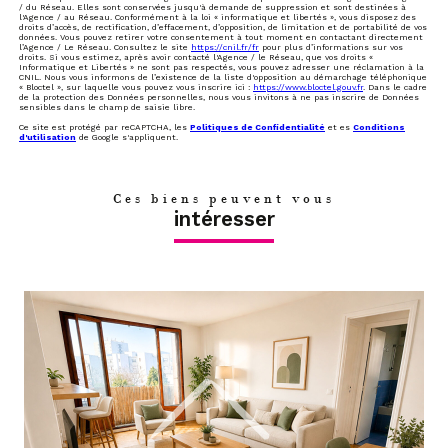
/ du Réseau. Elles sont conservées jusqu'à demande de suppression et sont destinées à
l'Agence / au Réseau. Conformément à la loi « informatique et libertés », vous disposez des
droits d’accès, de rectification, d’effacement, d’opposition, de limitation et de portabilité de vos
données. Vous pouvez retirer votre consentement à tout moment en contactant directement
l’Agence / Le Réseau. Consultez le site
https://cnil.fr/fr
pour plus d’informations sur vos
droits. Si vous estimez, après avoir contacté l'Agence / le Réseau, que vos droits «
Informatique et Libertés » ne sont pas respectés, vous pouvez adresser une réclamation à la
CNIL. Nous vous informons de l’existence de la liste d'opposition au démarchage téléphonique
« Bloctel », sur laquelle vous pouvez vous inscrire ici :
https://www.bloctel.gouv.fr
. Dans le cadre
de la protection des Données personnelles, nous vous invitons à ne pas inscrire de Données
sensibles dans le champ de saisie libre.
Ce site est protégé par reCAPTCHA, les
Politiques de Confidentialité
et es
Conditions
d'utilisation
de Google s'appliquent.
Ces biens peuvent vous
intéresser