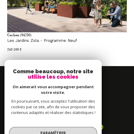
Cachan (94230)
Les Jardins Zola - Programme Neuf
243 100 €
Comme beaucoup, notre site
Se
utilise les cookies
connecter
On aimerait vous accompagner pendant
espace propriétaire
votre visite.
En poursuivant, vous acceptez l'utilisation des
Nous
cookies par ce site, afin de vous proposer des
contenus adaptés et réaliser des statistiques !
adhérons
PARAMÉTRER